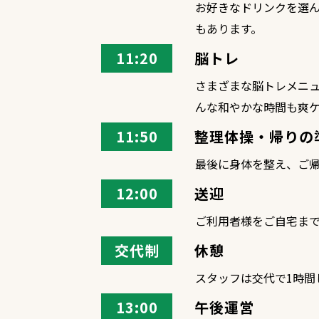
お好きなドリンクを選
もあります。
11:20
脳トレ
さまざまな脳トレメニ
んな和やかな時間も爽
11:50
整理体操・帰りの
最後に身体を整え、ご
12:00
送迎
ご利用者様をご自宅ま
交代制
休憩
スタッフは交代で1時間
13:00
午後運営